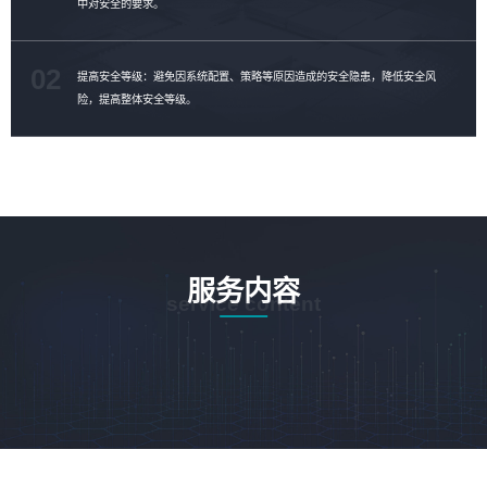
中对安全的要求。
02
提高安全等级：避免因系统配置、策略等原因造成的安全隐患，降低安全风
险，提高整体安全等级。
服务内容
service content