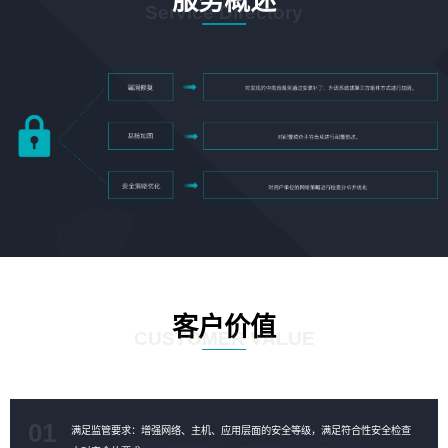
服务概述
Service Directory
客户价值
CUSTOMER VALUE
01
满足监管要求：增强网络、主机、应用层面的安全等级，满足符合性安全检查