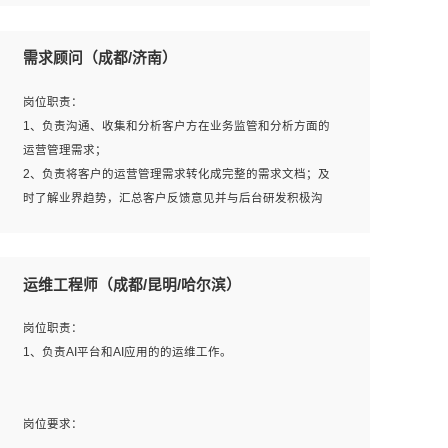
6、熟悉主流数据库、应用服务器、中间件部署架构和运维
用；
方法；
5、根据业务架构设计与业务需求，上接业务设计下接系统
需求顾问（成都/济南）
7、具备资源池迁移、应用及数据迁移、异构数据迁移相关
设计，编写系统概要设计，指导技术骨干进行系统详细设
经验；
计。
岗位职责：
8、具有HCIE/H3CIE/VMware/阿里云等云计算方向认证者
1、负责沟通、收集和分析客户方在业务监管和分析方面的
优先；
运营管理需求；
岗位要求：
2、负责将客户的运营管理需求转化成完整的需求文档；及
1、全日制统招本科及以上学历，计算机相关专业毕业，5年
时了解业界趋势，汇总客户反馈意见并与后台研发积极沟
以上开发工作经验；
通，从而提升产品在市场中的竞争力；
2、具有扎实的java编程功底和良好的编码习惯，有分布
3、配合客户整理项目汇报材料。
式、多线程及高并发系统开发经验和性能调优经验尤佳；熟
运维工程师（成都/昆明/哈尔滨）
悉JVM调优；掌握基础中间件、基础架构方案和云平台、云
产品功能特性，熟练使用相关平台的功能和了解其背后实现
岗位要求：
岗位职责：
机制；
1、3年以上运营或解决方案的工作经验。
1、负责AI平台和AI应用的的运维工作。
3、精通主流开发框架经验，精通一门主流开发语言；熟悉
2、具备良好的逻辑能力、沟通能力和文字处理能力，能够
主流开源框架源码；
从海量数据中发现关键特征，可独立提出完整的优化方案,
4、具有一定的大中型项目参与经验，有中间件、基础组件
并推动方案执行达成结果；熟练使用PPT、WORD、
岗位要求：
和框架的研发经验，具备研发管理流程建设经验；
EXCEL等办公软件；