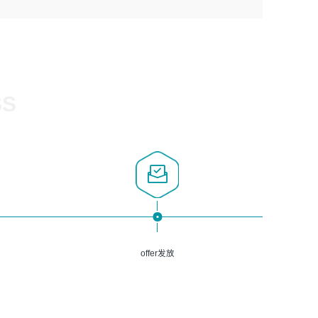
1、计算机相关专业，大专以上学历，2年以上开发运维工作
5、熟悉Spring、Mybatis等开源框架和常用apache组件,熟
3、深入理解公司各项AI产品和技术信息；具有较强的文档
经验；
悉Web服务端开发的各种常用框架和技术Springboot、
编写能力，能独立撰写PPT、方案建议书等，面试时需携带
2、必须具备的能力：有丰富的运维开发和K8S运维经验；
Shiro、springcloud等；熟悉Linux常用命令和了解常用脚
个人制作的专业PPT文件进行展示。
熟悉K8S、Git、docker等相关工具使用；熟练掌握Linux环
本语言，较丰富的线上系统运维经验，复杂问题排查思路清
境下的Shell语言 ；工作责任感强、具有良好的沟通能力、
晰。
服务意识；
SS
3、掌握Linux环境下的Python编程语言；
4、掌握DevOps思想、方法和流程。Jenkins工具使用；
5、掌握常见中间件配置与优化，如mysql、nginx等；
6、掌握服务器的维护，熟悉linux系统的常用操作；
7、掌握和第三方系统API接口的维护操作，和安全漏洞扫描
的修复工作。
offer发放