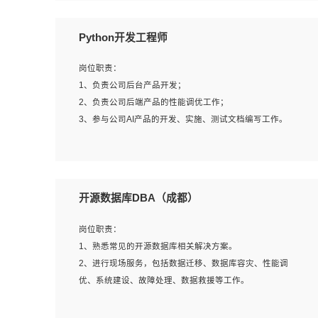
岗位要求：
Python开发工程师
1、全日制本科计算机相关专业毕业，3年以上相关工作经
验；
岗位职责：
2、精通linux操作系统的运行维护，具有故障处理的能力
1、负责公司后台产品开发；
3、熟练使用脚本语言，shell/python任一种，熟练使用
2、负责公司后端产品的性能调优工作；
Ansible
3、参与公司AI产品的开发、实施、测试文档编写工作。
4、熟悉linux常见服务、中间件的基本原理、部署以及故障
处理，如：Mysql、Apache、Nginx、Zabbix、Kafka等
5、熟悉主流虚拟化技术，如：VMware、KVM
岗位要求:
6、具备网络方面的基础知识，熟悉常见的网络协议，如
1、计算机相关专业，本科及以上学历，2年以上后端开发经
开源数据库DBA（成都）
TCP/IP，转发原理，路由优先级等
验，有过运营商项目经验的更佳；
7、了解容器技术，熟悉docker或podman
2、熟练python编程语言，熟悉服务端开发流程，熟悉常见
岗位职责：
8、有良好的文档编写能力和沟通能力，有RHCE证书优先
的算法和数据结构；
1、熟悉常见的开源数据库相关解决方案。
3、熟悉数据库开发，熟悉Mysql、Oracle、MongoDb数据
2、进行现场服务，包括数据迁移、数据库容灾、性能调
库应用开发其中一种；
优、系统建设、故障处理、数据救援等工作。
4、熟悉Python Wed框架（Django/Flask...）代码能力优
秀，熟悉编码规范和具备良好的文档编写能力）；