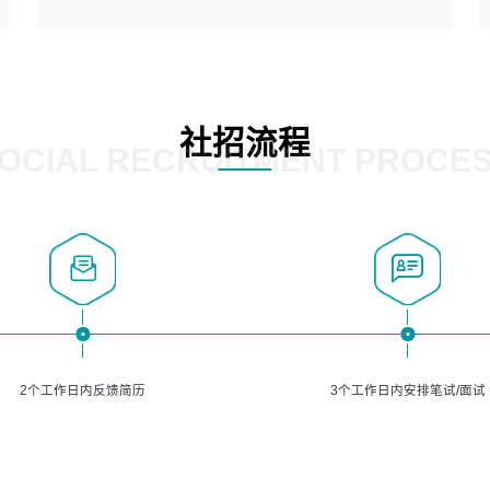
5、熟悉主流的分类算法、聚类算法和关联分析算法原理，
能熟练使用神经网络算法的进行业务建模；
岗位要求：
6、对OCR领域有深入的研究，熟悉模型调参，压缩和整型
1、精通java编程，熟悉vue和jsp编程；
化方法；
2、熟悉linux命令；
7、熟悉mysql、oracle、MongoDB、redis等其中一种数据
3、熟练使用springmvc、springcloud、webservice等框架
社招流程
库使用。
进行开发；
OCIAL RECRUITMENT PROCE
4、熟练使用oracle、mysql进行开发；
5、熟悉流程开发如使用activiti；
6、计算机相关专业本科以上学历，3年以上开发工作经验。
2个工作日内反馈简历
3个工作日内安排笔试/面试