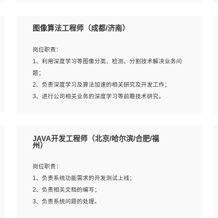
4、 熟悉NLP相关算法与实现；
岗位要求：
5、至少有一次及以上问答系统的项目实践，熟悉问答系统
1、本科及以上学历，计算机相关专业；
图像算法工程师（成都/济南）
全流程开发者优先；
2、1年以上Golang开发工作经验，能独立完成相应项目开
6、有较强的问题分析和处理能力，良好的团队合作意识；
发；
岗位职责：
7、 参与过相关竞赛或科研项目者优先。
3、基础扎实、熟悉数据结构与算法，熟悉多线程、多进
1、利用深度学习等图像分类、检测、分割技术解决业务问
程、IO复用等并发编程思维与实现，熟悉常用开源框架及设
题；
计模式；
2、负责深度学习及算法加速的相关研究及开发工作；
4、熟悉Golang、连接池、消息队列等组件使用、熟悉后端
3、进行公司相关业务的深度学习等前瞻技术研究。
开发、测试、调试流程跟工具使用；
5、对技术有激情，喜欢钻研，能快速接受和掌握新技术，
学习能力和工作责任心强，良好的沟通表达能力和团队协作
岗位要求：
JAVA开发工程师（北京/哈尔滨/合肥/福
能力。
1、统招本科以上学历，图形图像、计算机或数学相关专
州）
业；
2、2年以上图像处理开发经验，熟悉python和spark开发；
岗位职责：
3、熟练使用TensorFlow、Theano、Keras 及 Caffe 任意一
1、负责系统功能需求的开发测试上线；
种主流深度学习框架搭建深度学习系统环境；
2、负责相关文档的编写；
4、熟悉OPENCV、HALCON等常用图像处理软件，熟练进
3、负责系统问题的处理。
行图像处理；