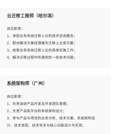
1、全日制本科及以上学历，计算机相关专业毕业，一年以
上前端开发工作经验；
云迁移工程师（哈尔滨）
2、熟练掌握HTML、CSS、JavaScript等web相关技术；
3、熟悉react/vue/angular任何一种前端框架，熟悉react优
岗位职责：
先；
1、承担业务系统迁移上云的技术咨询服务；
4、熟悉webpack配置和git操作；
2、配合解决方案经理编写迁移上云类方案；
5、善于沟通，具有团队意识；
3、统管业务系统迁移上云的具体实施工作；
4、解决迁移过程中所遇到的一些技术问题；
岗位要求：
系统架构师（广州）
1、专科及以上学历，三年以上工作经验，计算机等相关专
业；
岗位职责：
2、具备常见业务系统资源评估、部署优化和故障排查的能
1、负责自研产品开发及开发团队管理；
力；
2、负责产品和平台的系统架构设计；
3、熟悉常见操作系统、存储、网络、 IO 等相关原理；
3、参与产品与项目的业务分析、技术方案、系统架构设
4、具有迁移工具实操经验，具备P2V、V2V迁移能力；
计、技术选型、技术攻关与核心功能设计与实现；
5、熟练华为、VMware虚拟化、云计算及云存储技术；
4、根据业务及技术发展，做前瞻性的技术分析、研究及应