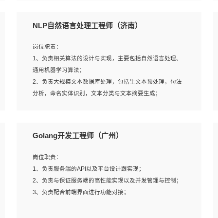
5、完成其他上级领导交予的任务和工作。
NLP自然语言处理工程师（济南）
岗位要求：
岗位职责：
1、本科以上学历，一年以上需求分析相关经验者优先；
1、负责相关算法的设计与实现，主要包括自然语言处理、
2、熟悉产品及需求规划工具，如:Axure、Xmind、MS
通用机器学习算法；
Project等；
2、负责大规模文本数据库处理，包括生文本预处理，句法
3、具备良好的交流协调能力，有较强的责任感、工作积极
分析，命名实体识别，文本分类与文本摘要生成；
主动；
3、跟踪自然语言处理的前沿技术和业界先进的模型应用；
4、有较强的系统需求分析、文档编写能力、沟通能力；
4、负责问答系统的搭建和知识图谱的建立；
5、具备与多团队合作的经验，良好团队协作精神；
Golang开发工程师（广州）
岗位要求：
岗位职责：
1、1年及以上自然语言处理方向研究或工作经验，统招本科
1、负责服务端的API以及平台设计跟实现；
及以上学历；
2、负责与保证服务端的高性能实现以及并发管理与控制；
2、熟悉tensorflow，keras，pytorch等常规深度学习框架，
3、负责配合前端界面进行功能对接；
快速根据客户需求实现有效的模型；
3、熟悉掌握至少一种编程语言，如：Python，Java；