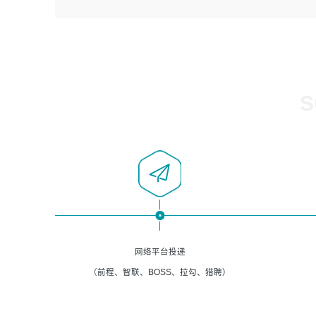
4、负责系统运维相关文档编写。
者优先；
5、负责现场对接客户，沟通事项。
6、具备良好的客户意识与沟通能力，善于学习思考、创新
与团队协作，认真负责、执行力与抗压力强。
岗位要求：
1、计算机相关专业本科以上学历，1年以上软件系统运维经
S
验。
2、精通linux命令。
3、熟悉oracle、mysql 数据库。
4、善于沟通，具有良好的团队合作精神和协作能力。
5、必须有实际的生产环境系统维护经验。
6、有中国移动安全态势系统相关项目经验优先考虑。
网络平台投递
（前程、智联、BOSS、拉勾、猎聘）