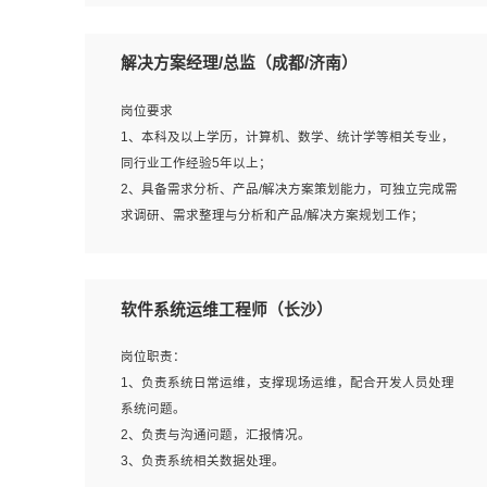
5、沟通表达能力强，具备团队协作能力。
岗位要求：
1、本科以上相关专业毕业，拥有三年以上相关数据工作经
解决方案经理/总监（成都/济南）
验经验。
2、熟悉PostgreSQL、redis、MongoDB、ElasticSearch等
岗位要求
开源数据库运维管理，拥有开发经验优先。
1、本科及以上学历，计算机、数学、统计学等相关专业，
3、熟悉Oracle、MySQL、SQLServer中一种或多种优先。
同行业工作经验5年以上；
4、熟悉Hadoop、HBASE、Spark等大数据平台优先。
2、具备需求分析、产品/解决方案策划能力，可独立完成需
5、熟悉linux或任意一种unix操作系统，如有较强操作系统
求调研、需求整理与分析和产品/解决方案规划工作；
侧工作经验者优先。
3、逻辑缜密，对用户产品/解决方案体验敏感，对数据敏
6、具备丰富的项目实施经验，较强的自我学习能力。
感，有产品/解决方案意识，有主见，以数据为驱动，以结
7、责任心强，为人友好，沟通能力强，具有良好的团队意
果为导向；
软件系统运维工程师（长沙）
识。
4、具有丰富的AI产品/解决方案解决方案经验，能够针对客
户的需求，快速响应输出相关的解决方案，包括视频分析、
岗位职责：
图像识别、NLP、OCR、机器学习等；
1、负责系统日常运维，支撑现场运维，配合开发人员处理
5、具备AI技术背景，掌握TensorFlow、PyTorch、Spark
系统问题。
MLlib、SK-Learn等常见AI算法框架，对人脸识别、目标检
2、负责与沟通问题，汇报情况。
测、图像识别、OCR、NLP等AI算法有深刻理解。具有AI平
3、负责系统相关数据处理。
台级产品/解决方案从业经验者优先。具有大数据技术背景