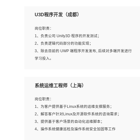
U3D程序开发（成都）
岗位职责：
1、负责公司 Unity3D 程序的开发测试；
2、负责逻辑代码部分的功能实现；
3、除去目前的 UWP 端程序开发发布, 后续对多端开发进行
学习投入。
岗位要求：
系统运维工程师（上海）
1、全日制本科相关专业，具有相关开发经验?年以上；
2、熟练掌握 Unity3D 程序开发，精通 C# 语言开发；
岗位职责：
3、具有大量插件的使用调试经历，开发测试过 UWP 端程
1、为客户提供基于Linux系统的运维支撑服务；
序者优先；
2、解答客户针对Linux及开源软件系统的咨询需求；
4、有良好的沟通能力和团队合作意识；
3、提供基于客户场景的自动化运维脚本；
5、开发过 HoloLens 程序者优先。
4、操作系统健康巡检及操作系统安全加固等工作