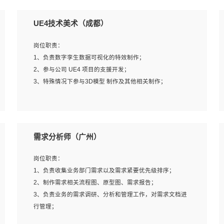
UE4技术美术（成都）
岗位职责：
1、负责数字孪生数据可视化的特效制作；
2、参与公司 UE4 项目的支援开发；
3、特殊情况下参与3D模型 制作及其他相关制作；
岗位要求：
1、全日制本科以上学历，美术、动画相关专业毕业，具有
需求分析师（广州）
相关效果制作经验2年以上；
2、熟练掌握 Particle 或 Niagara 制作特效模块；
岗位职责：
3、想象力丰富, 有一定的艺术审美深度；
1、负责收集业务部门需求以及需求紧要优先级排序；
4、有良好的场景特效搭建功底；
2、制作需求相关流程图、原型图、需求报告；
5、熟悉 3Ds Max 或者 Maya；
3、负责业务的需求调研、分析和管理工作，对需求文档进
6、有良好的沟通能力和团队合作意识；
行管理；
7、参与过建筑结构表现相关项目者优先
4、发现业务操作流程中的痛点，并提出对应的解决方案；