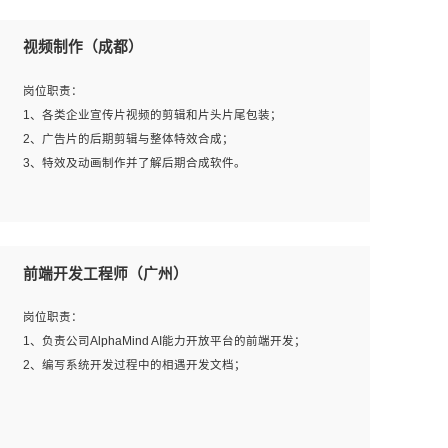
视频制作（成都）
岗位职责：
1、各类企业宣传片视频的剪辑和片头片尾包装；
2、广告片的后期剪辑与整体特效合成；
3、特效及动画制作并了解后期合成软件。
岗位要求：
1、热爱影视，责任心强，有强烈的兴趣和后期制作的主观
前端开发工程师（广州）
能动性；
2、熟练使用After Effect、Photo Shop、熟练掌握视频剪辑
岗位职责：
和特效包装软件；
1、负责公司AlphaMind AI能力开放平台的前端开发；
3、能对影片后期进行整体调色控制，具备一定审美感；
2、编写系统开发过程中的相遇开发文档；
4、在剪辑上会思考，有一定编导思维；
5、踏实， 勤奋，愿意在工作中不断学习，提高自我；
6、能与同事友好相处。
岗位要求：