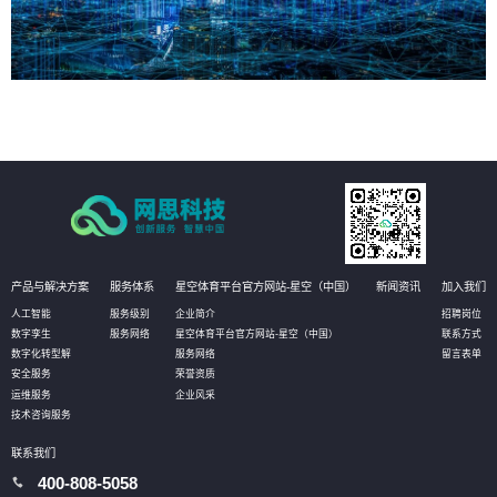
产品与解决方案
服务体系
星空体育平台官方网站-星空（中国）
新闻资讯
加入我们
人工智能
服务级别
企业简介
招聘岗位
数字孪生
服务网络
星空体育平台官方网站-星空（中国）
联系方式
数字化转型解
服务网络
留言表单
安全服务
荣誉资质
运维服务
企业风采
技术咨询服务
联系我们
400-808-5058