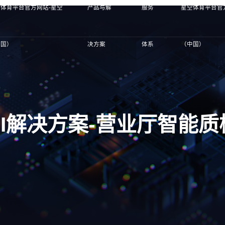
体育平台官方网站-星空
产品与解
服务
星空体育平台官
中国）
决方案
体系
（中国）
AI解决方案-营业厅智能质