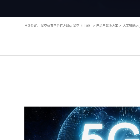
当前位置：
星空体育平台官方网站-星空（中国）
>
产品与解决方案
>
人工智能(A