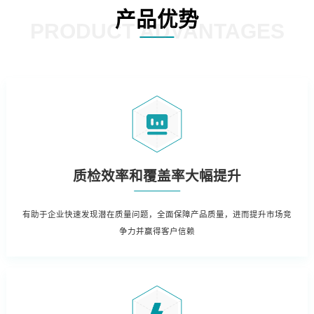
产品优势
PRODUCT ADVANTAGES
质检效率和覆盖率大幅提升
有助于企业快速发现潜在质量问题，全面保障产品质量，进而提升市场竞
争力并赢得客户信赖