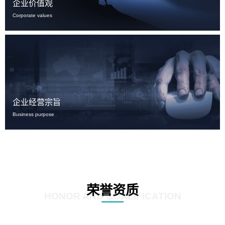
企业价值观
Corporate values
企业经营宗旨
Business purpose
荣誉资质
HONOR AND QUALIFICATION