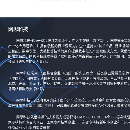
网思科技
网思科技作为一家科技领先型企业，在人工智能、数字孪生、网络安全等
产业化应用经验，并拥有敏锐的行业洞察力。企业坚持以“技术产品+行业场景
工智能、数字孪生、大数据等技术为用户提供数字化的产品及解决方案。凭借
的服务品质，网思科技成功获得了以中国移动为首的三大运营商、广汽集团、
多家顶级客户的大力认可。
网思科技采用“全国整合企业（CIE）”的先进理念，成员企业囊括星空体
（中国） 、网思数字科技有限公司、网思控股（香港）有限公司、星云博创科
北京、天津、黑龙江、吉林、辽宁、香港等多个省份及地区设立15家分支机构
场网络和服务支撑体系。
网思科技于2023年8月完成了由广州产投领投、天河基金和建智集团跟投
潜在独角兽企业”；2024年9月，完成由范式基金独家领投的A+轮融资，融资
网思科技凭借雄厚的技术实力成功获得CMMI5、CCRC、6个ISO标准
家专精特新小巨人企业、国家高新技术企业、广东省专精特新中小企业和广州
多项政府和行业的重要荣誉。