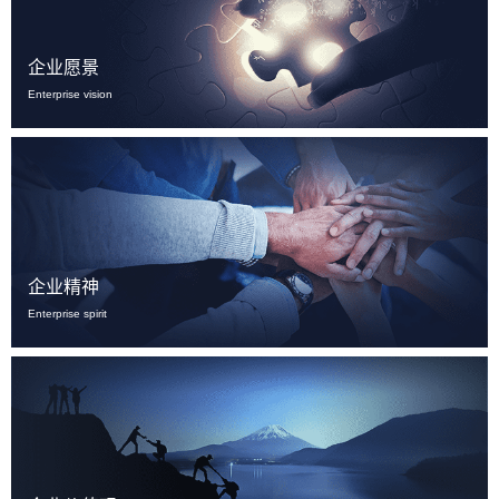
企业愿景
Enterprise vision
企业精神
Enterprise spirit