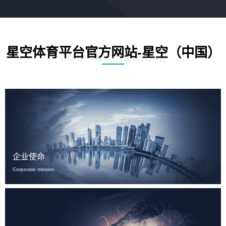
星空体育平台官方网站-星空（中国）
COMPANY CULUTURE
企业使命
Corporate mission