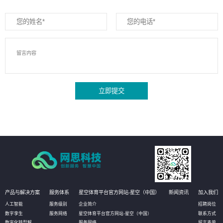
立即提交
产品与解决方案
服务体系
星空体育平台官方网站-星空（中国）
新闻资讯
加入我们
人工智能
服务级别
企业简介
招聘岗位
数字孪生
服务网络
星空体育平台官方网站-星空（中国）
联系方式
数字化转型解
服务网络
留言表单