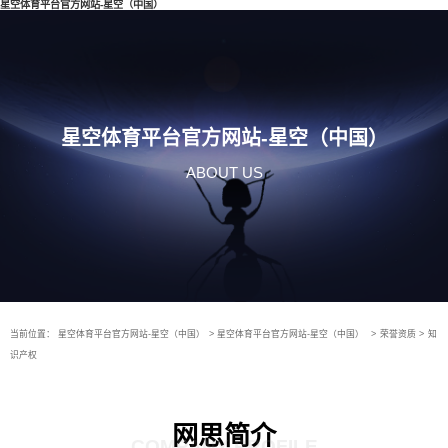
星空体育平台官方网站-星空（中国）
星空体育平台官方网站-星空（中国）
ABOUT US
当前位置：
星空体育平台官方网站-星空（中国）
>
星空体育平台官方网站-星空（中国）
>
荣誉资质
>
知
识产权
网思简介
COMPANY PROFILE