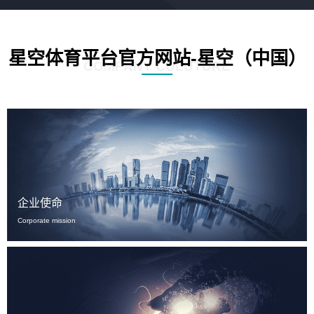
星空体育平台官方网站-星空（中国）
COMPANY CULUTURE
企业使命
Corporate mission