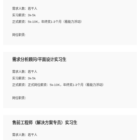
工作要求:
需求人数：若干人
1. 熟悉 Javascript, CSS, HTML, Vue, Git;
实习薪资：3k-5k
2. 熟悉前端常用框架, 能独立完成设计给予的 UI 效果;
正式薪资：5k-10K，年终奖1-3个月（看能力浮动）
3. 有良好的代码习惯, 低级错误出现频率低;
4. 具备优秀的沟通和协调能力，能承受比较大的工作压力;
岗位职责:
5. 自我驱动力强, 能自主学习新知识新技术, 并具有较强的自学能力;
1. 为企业客户提供软件技术服务。包括安装、升级、配置、调优、故障诊断等工
6. 了解前端设计及后端开发, 可快速和同事对接工作;
作；
7. 了解或熟悉 WebGL 及相关框架优先。
2. 在此基础上，并能为客户提供客户化技术支持方案，提升软件使用效率与价值。
需求分析顾问/平面设计实习生
任职要求:
需求人数：若干人
1. 计算机专业相关背景；
实习薪资：3k-5k
2. 自我学习和动手能力强，对操作系统、数据库有一定基础和兴趣；
正式薪资：正式岗位薪资：5k-10K，年终奖1-3个月（看能力浮动）
3.沟通能力强、有基础客户服务意识。
岗位职责：
1、 沟通客户需求，分析其实施的可行性，辅助项目经理完成展示策划、设计；
2、 把握设计时间节点，控制设计进度，完成展示设计任务；
3、配合平面设计师完成项目最终的整体汇报方案；参与项目例会，项目完工总结报
售前工程师（解决方案专员）实习生
告，设计项目文件管理和资料库维护；
4、 创新设计表现形式，优化流程、提高设计工作效率；
需求人数：若干人
5、 设计内容包括但不限于：展厅/博物馆/展馆的规划与空间设计，人机界面设计，