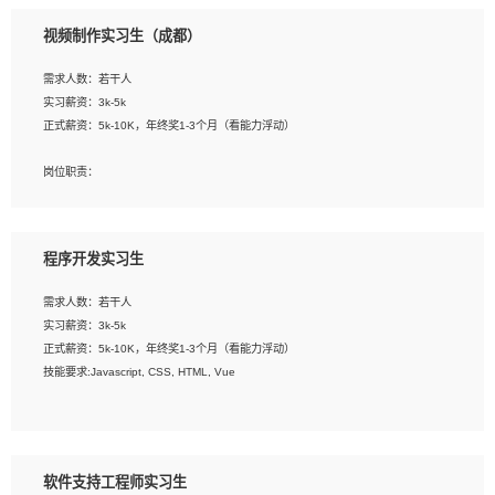
3、配合平面设计师完成项目最终的整体汇报方案；参与项目例会，项目完工总结报
视频制作实习生（成都）
告，设计项目文件管理和资料库维护；
4、 创新设计表现形式，优化流程、提高设计工作效率；
需求人数：若干人
5、 设计内容包括但不限于：展厅/博物馆/展馆的规划与空间设计，人机界面设计，
实习薪资：3k-5k
标志及吉祥物设计，效果图后期处理等。
正式薪资：5k-10K，年终奖1-3个月（看能力浮动）
岗位要求：
岗位职责：
1、艺术设计类相关专业；
1、各类企业宣传片视频的剪辑和片头片尾包装；
2、热爱展览展示设计工作，熟悉行业动向，设计专业知识和产品专业知识；
2、广告片的后期剪辑与整体特效合成；
3、具有良好的人际沟通、准确判断客户需求并执行的能力、较强的团队合作能力和
3、特效及动画制作并了解后期合成软件。
服务意识。
程序开发实习生
岗位要求：
需求人数：若干人
1、热爱影视，责任心强，有强烈的兴趣和后期制作的主观能动性；
实习薪资：3k-5k
2、熟练使用After Effect、Photo Shop、熟练掌握视频剪辑和特效包装软件；
正式薪资：5k-10K，年终奖1-3个月（看能力浮动）
3、能对影片后期进行整体调色控制，具备一定审美感；
技能要求:Javascript, CSS, HTML, Vue
4、在剪辑上会思考，有一定编导思维；
5、踏实， 勤奋，愿意在工作中不断学习，提高自我；
工作职责：
6、能与同事友好相处。
1. 负责公司的前端项目的开发;
2. 负责公司已有项目的维护及迭代;
软件支持工程师实习生