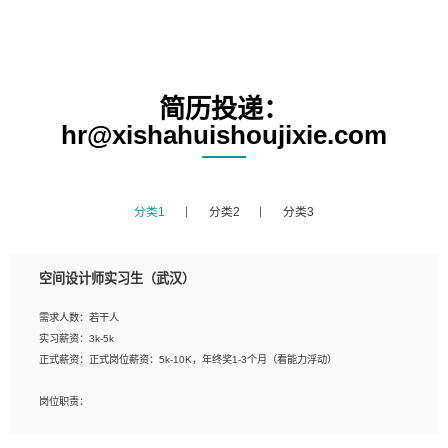
简历投递：
hr@xishahuishoujixie.com
分类1
分类2
分类3
空间设计师实习生（武汉）
需求人数：若干人
实习薪资：3k-5k
正式薪资：正式岗位薪资：5k-10K，年终奖1-3个月（看能力浮动）
岗位职责：
1、 沟通客户需求，分析其实施的可行性，辅助项目经理完成展示策划、设计；
2、 把握设计时间节点，控制设计进度，完成展示设计任务；