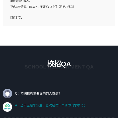
岗位薪资：3k-5k
标志及吉祥物设计，效果图后期处理等。
正式岗位薪资：5k-10K，年终奖1-3个月（看能力浮动）
岗位要求：
岗位职责：
1、艺术设计类相关专业；（其中需求分析顾问不限专业）
1、完成主要工作：项目解决方案策划与编写，项目投标方案编写、项目申报方案编
2、热爱展览展示设计工作，熟悉行业动向，设计专业知识和产品专业知识；
写；
3、具有良好的人际沟通、准确判断客户需求并执行的能力、较强的团队合作能力和
2、人才队伍建设：完善SPL人才沉淀，积聚力量，为公司各省项目打单提供全面支
服务意识。
撑。
任职要求：
1. 熟悉 Javascript, CSS, HTML, Vue, Git;
校招QA
2. 熟悉 前端常用框架, 能独立完成设计给予的 UI 效果;
SCHOOL RECRUITMENT QA
3. 有良好的代码习惯, 低级错误出现频率低;
4. 具备优秀的沟通和协调能力，能承受比较大的工作压力;
5. 自我驱动力强, 能自主学习新知识新技术, 并具有较强的自学能力;
6. 了解前端设计及后端开发, 可快速和同事对接工作;
7. 了解或熟悉 WebGL 及相关框架优先。
Q：校园招聘主要面向的人群是？
（岗位人员专职于行业应用解决方案、项目申报方案、投标方案的策划编写）
A：当年应届毕业生，也欢迎次年毕业的同学申请；