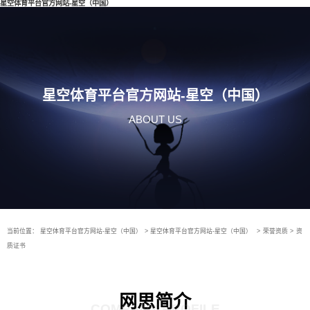
星空体育平台官方网站-星空（中国）
星空体育平台官方网站-星空（中国）
ABOUT US
当前位置：
星空体育平台官方网站-星空（中国）
>
星空体育平台官方网站-星空（中国）
>
荣誉资质
>
资
质证书
网思简介
COMPANY PROFILE