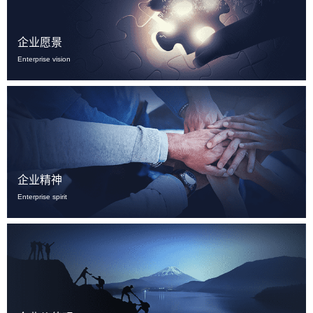
企业愿景
Enterprise vision
企业精神
Enterprise spirit