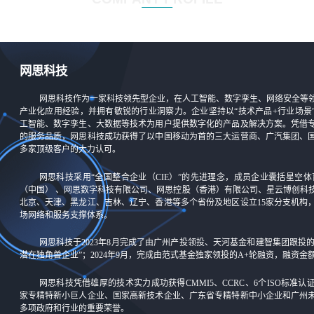
网思科技
网思科技作为一家科技领先型企业，在人工智能、数字孪生、网络安全等
产业化应用经验，并拥有敏锐的行业洞察力。企业坚持以“技术产品+行业场景
工智能、数字孪生、大数据等技术为用户提供数字化的产品及解决方案。凭借
的服务品质，网思科技成功获得了以中国移动为首的三大运营商、广汽集团、
多家顶级客户的大力认可。
网思科技采用“全国整合企业（CIE）”的先进理念，成员企业囊括星空体
（中国） 、网思数字科技有限公司、网思控股（香港）有限公司、星云博创科
北京、天津、黑龙江、吉林、辽宁、香港等多个省份及地区设立15家分支机构
场网络和服务支撑体系。
网思科技于2023年8月完成了由广州产投领投、天河基金和建智集团跟投
潜在独角兽企业”；2024年9月，完成由范式基金独家领投的A+轮融资，融资
网思科技凭借雄厚的技术实力成功获得CMMI5、CCRC、6个ISO标准
家专精特新小巨人企业、国家高新技术企业、广东省专精特新中小企业和广州
多项政府和行业的重要荣誉。