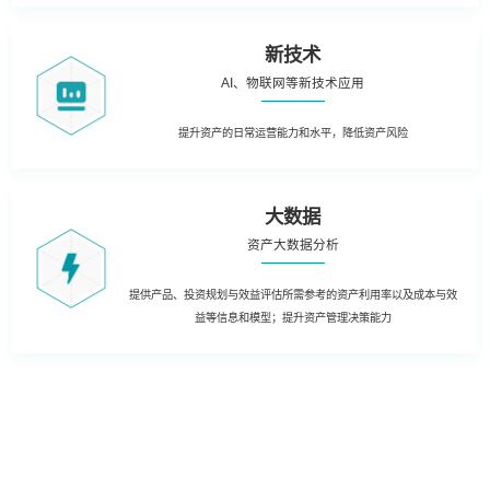
新技术
AI、物联网等新技术应用
提升资产的日常运营能力和水平，降低资产风险
大数据
资产大数据分析
提供产品、投资规划与效益评估所需参考的资产利用率以及成本与效
益等信息和模型；提升资产管理决策能力