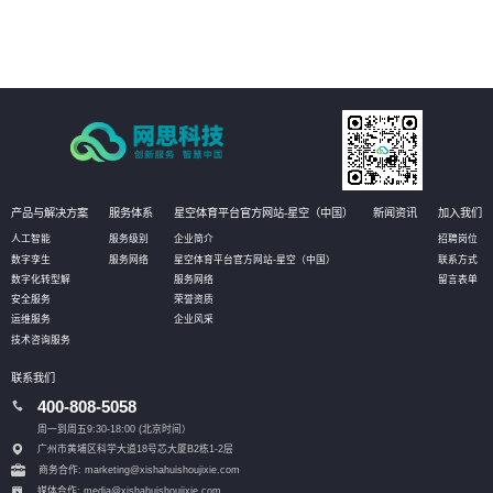
05
提高资产的使用效率，提升精细化管理水平
产品与解决方案
服务体系
星空体育平台官方网站-星空（中国）
新闻资讯
加入我们
人工智能
服务级别
企业简介
招聘岗位
数字孪生
服务网络
星空体育平台官方网站-星空（中国）
联系方式
数字化转型解
服务网络
留言表单
安全服务
荣誉资质
运维服务
企业风采
技术咨询服务
联系我们
400-808-5058
周一到周五9:30-18:00 (北京时间）
广州市黄埔区科学大道18号芯大厦B2栋1-2层
商务合作: marketing@xishahuishoujixie.com
媒体合作: media@xishahuishoujixie.com