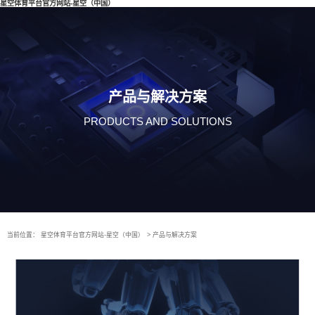
星空体育平台官方网站-星空（中国）
产品与解决方案
PRODUCTS AND SOLUTIONS
当前位置：
星空体育平台官方网站-星空（中国）
>
产品与解决方案