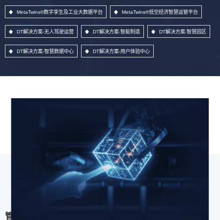
MetaTwins®数字孪生及工业大数据平台
MetaTwins®低空经济智慧运管平台
DT解决方案-无人驾驶运营
DT解决方案-智能制造
DT解决方案-智慧园区
DT解决方案-智慧数据中心
DT解决方案-用户体验中心
管理信息系统